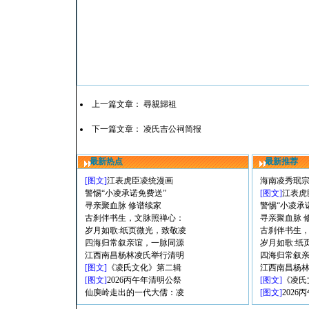
上一篇文章：
尋親歸祖
下一篇文章：
凌氏吉公祠简报
最新热点
最新推荐
[图文]
江表虎臣凌统漫画
海南凌秀珉
警惕“小凌承诺免费送”
[图文]
江表虎
寻亲聚血脉 修谱续家
警惕“小凌承
古刹伴书生，文脉照禅心：
寻亲聚血脉 
岁月如歌:纸页微光，致敬凌
古刹伴书生
四海归常叙亲谊，一脉同源
岁月如歌:纸
江西南昌杨林凌氏举行清明
四海归常叙
[图文]
《凌氏文化》第二辑
江西南昌杨
[图文]
2026丙午年清明公祭
[图文]
《凌氏
仙庾岭走出的一代大儒：凌
[图文]
202