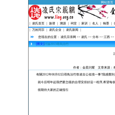
|
网站首页
|
凌氏首页
|
族谱
|
溯源
|
祠堂
|
家训
|
名人
|
翰墨
|
|
万姓同宗
|
凌氏企业
|
凌氏新闻
|
您现在的位置：
凌氏宗亲网
>>
凌氏
>>
分布
>>
江西
>>
[图文]
討論2013尋烏泊竹
作者：
金星闪耀
文章来源：本站
有關2012年08月02日尋鳥泊竹祭凌吉公祖墳一事?我感覺
就今后明年起我們要怎樣的合理安排好這一程序,希望每個凌
很期待大家的正確指引