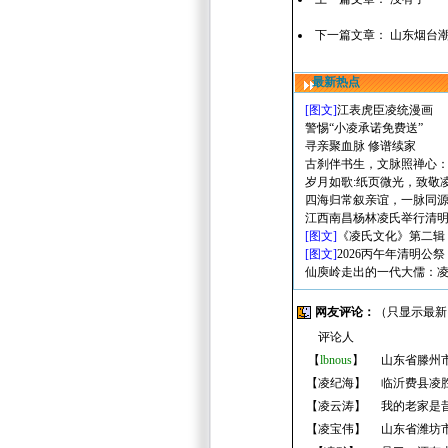
下一篇文章：
山东烟台
最新热点
[图文]
江表虎臣凌统漫画
警惕“小凌承诺免费送”
寻亲聚血脉 修谱续家
古刹伴书生，文脉照禅心
岁月如歌:纸页微光，致敬
四海归常叙亲谊，一脉同
江西南昌杨林凌氏举行清
[图文]
《凌氏文化》第二辑
[图文]
2026丙午年清明公祭
仙庾岭走出的一代大儒：
网友评论：
（只显示最新
评论人
【
lbnous
】
山东省滕州
【
凌纪海
】
临沂费县凌胜
【
凌云涛
】
我的老家是
【
凌宝伟
】
山东省潍坊