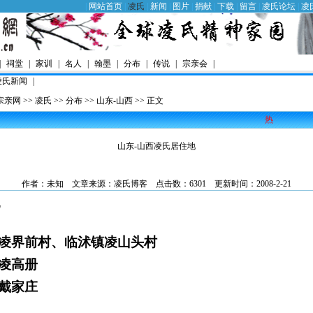
|
网站首页
|
凌氏
|
新闻
|
图片
|
捐献
|
下载
|
留言
|
凌氏论坛
|
凌
|
祠堂
|
家训
|
名人
|
翰墨
|
分布
|
传说
|
宗亲会
|
凌氏新闻
|
宗亲网
>>
凌氏
>>
分布
>>
山东-山西
>> 正文
热
山东-山西凌氏居住地
作者：未知 文章来源：
凌氏博客
点击数：6301 更新时间：2008-2-21
地
凌界前村、临沭镇凌山头村
凌高册
戴家庄