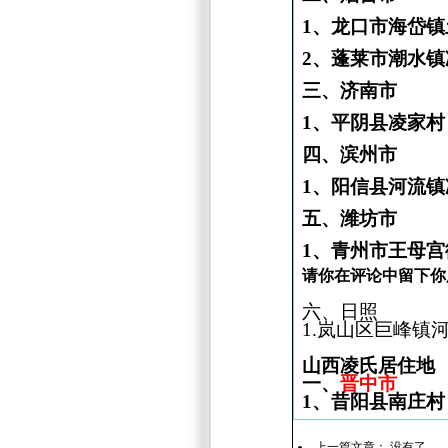
1
、龙口市海岱镇
2、蓬莱市潮水镇
三、济南市
1
、平阴县凌家村
四、滨州市
1
、阳信县河流镇
五、潍坊市
1
、青州市王母宫
请你在评论中留下你
六、日照
1.岚山区巨峰镇
山西凌氏居住地
一、
晋中市
1、昔阳县南庄村
上一篇文章： 没有了