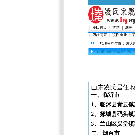
|
凌氏首页
|
族谱
|
溯源
|
万姓同宗
|
凌氏企业
|
您现在的位置：
凌氏
山东-山西凌氏居住地
山东凌氏居住
一、临沂市
1
、临沭县青云镇
2
、郯城县码头镇
3
、兰山区义堂镇
二、烟台市