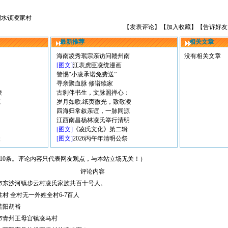
潮水镇凌家村
【
发表评论
】【
加入收藏
】【
告诉好友
最新推荐
相关文章
海南凌秀珉宗亲访问赣州南
没有相关文章
[图文]
江表虎臣凌统漫画
警惕“小凌承诺免费送”
：
寻亲聚血脉 修谱续家
凌
古刹伴书生，文脉照禅心：
源
岁月如歌:纸页微光，致敬凌
明
四海归常叙亲谊，一脉同源
江西南昌杨林凌氏举行清明
[图文]
《凌氏文化》第二辑
凌
[图文]
2026丙午年清明公祭
10条。评论内容只代表网友观点，与本站立场无关！）
评论内容
市东沙河镇步云村凌氏家族共百十号人。
村 全村无一外姓全村6-7百人
昔阳胡裕
市青州王母宫镇凌马村