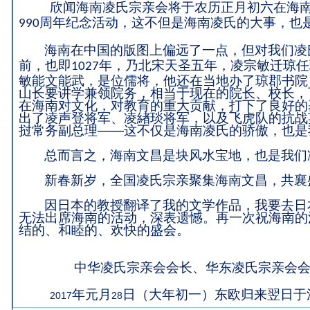
欣闻海南凌氏宗亲会将于农历正月初六在海
周年纪念活动，这不但是海南凌氏的大事，也
990
海南在中国的版图上偏远了一点，但对我们凌
前，也即
年，乃北宋天圣五年，凌宗敏迁琼任
1027
敏能文能武，是位儒将，他还在当地办了琼郡书院
山长要讲学兼领院务，相当于现在的院长、校长，
在海南对文化，对教育的重大贡献，打下了良好的
出了凌声登将军、凌緖琰将军，以及飞虎队的抗战
挝常务副总理——这不仅是海南凌氏的骄傲，也是
总而言之，海南文昌是块风水宝地，也是我们
新春新岁，全国凌氏宗亲聚集海南文昌，共襄
因日本的教授翻译了我的文学作品，我要去日
无法出席海南的活动，深表遗憾。再一次祝海南的
结的、和睦的、欢快的盛会。
中华凌氏宗亲会会长、华东凌氏宗亲会
年元月
日（大年初一）东欧归来翌日于
2017
28