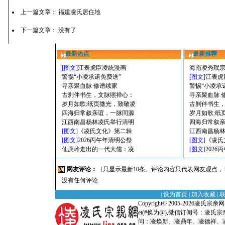
上一篇文章：
福建凌氏居住地
下一篇文章： 没有了
最新热点
最新推荐
[图文]
江表虎臣凌统漫画
海南凌秀珉
警惕“小凌承诺免费送”
[图文]
江表虎
寻亲聚血脉 修谱续家
警惕“小凌承
古刹伴书生，文脉照禅心：
寻亲聚血脉 
岁月如歌:纸页微光，致敬凌
古刹伴书生
四海归常叙亲谊，一脉同源
岁月如歌:纸
江西南昌杨林凌氏举行清明
四海归常叙
[图文]
《凌氏文化》第二辑
江西南昌杨
[图文]
2026丙午年清明公祭
[图文]
《凌氏
仙庾岭走出的一代大儒：凌
[图文]
202
网友评论：
（只显示最新10条。评论内容只代表网友观点
没有任何评论
|
设为首页
|
加入收藏
|
Copyright© 2005-2026
凌氏宗亲网-全
et(#换为@),微信订阅号：凌
问：凌焕新、凌鼎年、凌德祥、凌