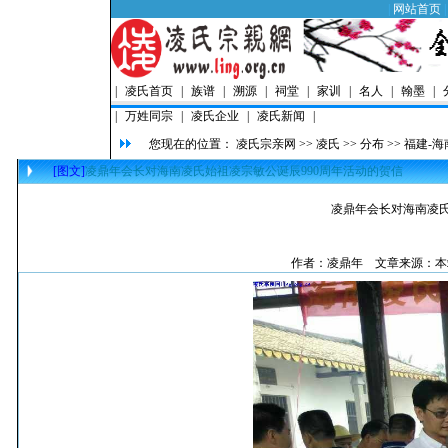
|
网站首页
|
凌氏首页
|
族谱
|
溯源
|
祠堂
|
家训
|
名人
|
翰墨
|
|
万姓同宗
|
凌氏企业
|
凌氏新闻
|
您现在的位置：
凌氏宗亲网
>>
凌氏
>>
分布
>>
福建-海
[图文]
凌鼎年会长对海南凌氏始祖凌宗敏公诞辰990周年活动的贺信
凌鼎年会长对海南凌氏
作者：
凌鼎年
文章来源：本站原