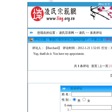
|
网站首页
您现在的位置：
凌氏宗亲网
>>
凌氏
>> 发表评论
评论主题：警惕打着宗亲名义骗钱的骗子，不要上当
（评论
评论人：【
Burchard
】 评论时间：2012-1-21 1:52:05 打分：
Yup, thatll do it. You have my aprpceiatoin.
共
1
条评论 首页 | 上一页 |
1
【
发表评论
姓 名：
性 别：
男
女
E-mai
l：